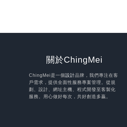
關於ChingMei
ChingMei是一個
設計
品牌，我們專注在客
戶需求，提供全面性服務專案管理。從規
劃、設計、網址主機、程式開發至客製化
服務。用心做好每次，共好創造多贏。